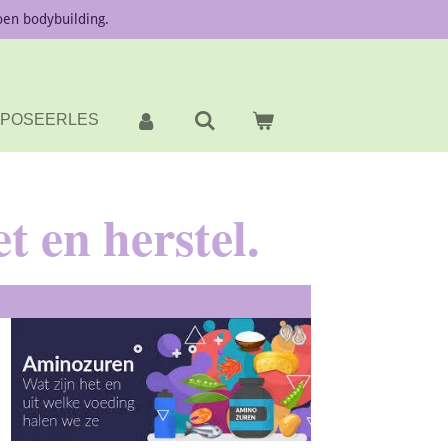
oen bodybuilding.
POSEERLES
t en herstel.