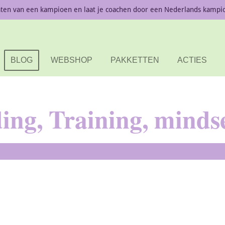
aten van een kampioen en laat je coachen door een Nederlands kampi
BLOG
WEBSHOP
PAKKETTEN
ACTIES
ding, Training, mindse