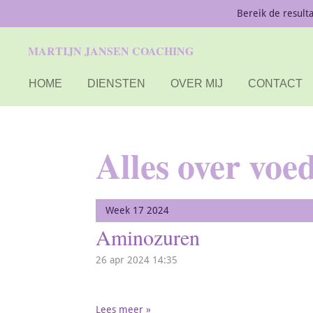
Bereik de result
Ga
direct
MARTIJN JANSEN COACHING
naar
de
HOME
DIENSTEN
OVER MIJ
CONTACT
hoofdinhoud
Alles over voe
Week 17 2024
Aminozuren
26 apr 2024
14:35
Lees meer »