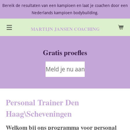
Bereik de resultaten van een kampioen en laat je coachen door een
Ga
Nederlands kampioen bodybuilding.
direct
naar
de
MARTIJN JANSEN COACHING
hoofdinhoud
Gratis proefles
Meld je nu aan
Personal Trainer Den
Haag\Scheveningen
Welkom bij ons programma voor personal